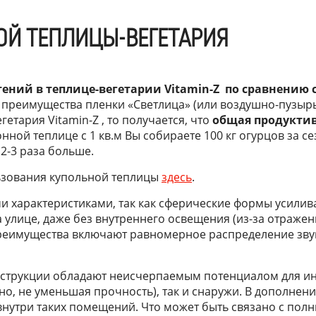
Й ТЕПЛИЦЫ-ВЕГЕТАРИЯ
тений в теплице-вегетарии
Vitamin
-
Z
по сравнению 
ь преимущества пленки «Светлица» (или воздушно-пузырь
тария Vitamin-Z , то получается, что
общая продуктив
ной теплице с 1 кв.м Вы собираете 100 кг огурцов за сез
2-3 раза больше.
ьзования купольной теплицы
здесь
.
 характеристиками, так как сферические формы усилива
а улице, даже без внутреннего освещения (из-за отражени
преимущества включают равномерное распределение звук
онструкции обладают неисчерпаемым потенциалом для ин
но, не уменьшая прочность), так и снаружи. В дополнен
внутри таких помещений. Что может быть связано с пол