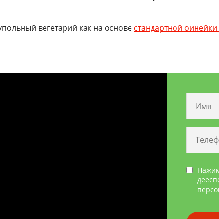
упольный вегетарий как на основе
стандартной оинейки
Нажим
деесп
персо