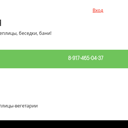
Вход
Я
еплицы, беседки, бани!
8-917-465-04-37
плицы-вегетарии