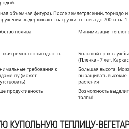
родой.
ая объемная фигура). После землетрясений, торнадо и 
ужения выдерживают: нагрузки от снега до 700 кг на 1 м
обство полива
Минимизация теплоп
сокая ремонтопригодность
Большой срок службы
(Пленка - 7 лет, Каркас 
нимальные требования к
Большая высота. Мож
ндаменту (может
выращивать высокие
утствовать)
растения
ше продуктивность
Возможность выделит
толпы!
УЮ КУПОЛЬНУЮ ТЕПЛИЦУ-ВЕГЕТА